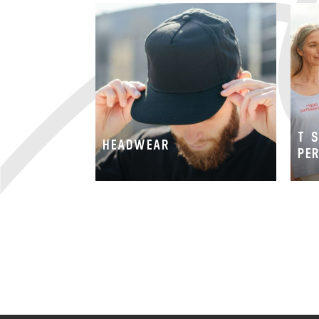
T 
HEADWEAR
PE