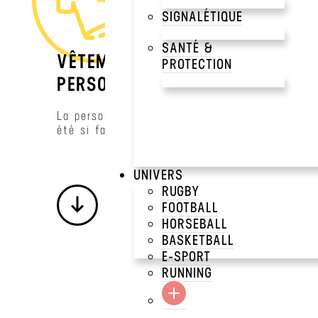
SIGNALÉTIQUE
SANTÉ &
VÊTEMENTS ET OBJETS
PROTECTION
PERSONNALISÉS.
La personnalisation n’aura jamais
été si facile !
UNIVERS
RUGBY
FOOTBALL
HORSEBALL
BASKETBALL
E-SPORT
RUNNING