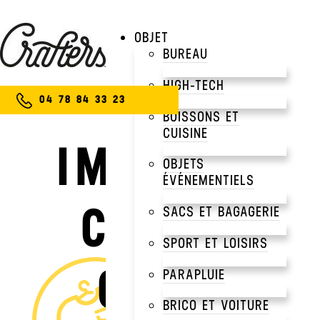
OBJET
BUREAU
HIGH-TECH
04 78 84 33 23
BOISSONS ET
CUISINE
IMAGINEZ
OBJETS
ÉVÉNEMENTIELS
CRÉEZ
SACS ET BAGAGERIE
SPORT ET LOISIRS
CRAFTEZ
PARAPLUIE
BRICO ET VOITURE