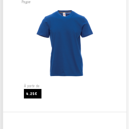
Payper
À partir de
4.25€