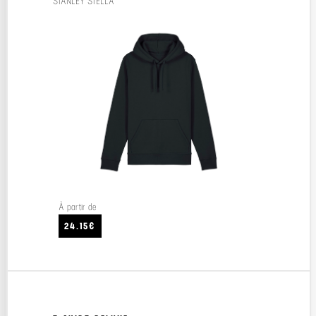
STANLEY STELLA
À partir de
24.15€