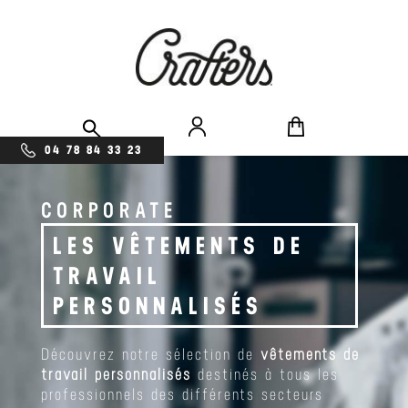
04 78 84 33 23
CORPORATE
LES VÊTEMENTS DE
TRAVAIL
PERSONNALISÉS
Découvrez notre sélection de
vêtements de
travail personnalisés
destinés à tous les
professionnels des différents secteurs