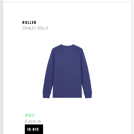
ROLLER
STANLEY STELLA
#BIO
À partir de
18.81€