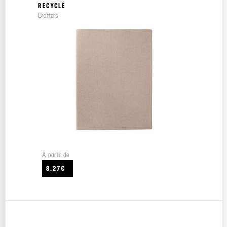
RECYCLÉ
Crafters
À partir de
8.27€