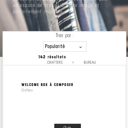
un espace de travail à votre image et
parfaitement organisé.
Trier par :
Popularité
142 résultats
Popularité
CRAFTERS
>
BUREAU
Prix décroissant
Prix croissant
WELCOME BOX À COMPOSER
Crafters