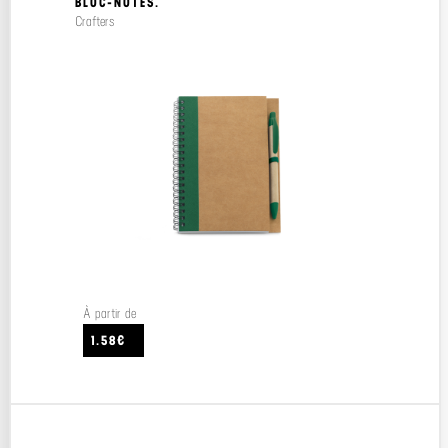
BLOC-NOTES.
Crafters
À partir de
1.58€