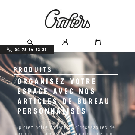
04 78 84 33 23
PRODUITS
ORGANISEZ VOTRE
ESPACE AVEC NOS
ARTICLES DE BUREAU
PERSONNALISÉS
Explorez notre collection d'accessoires de
bureau et de papeterie personnalisée pour