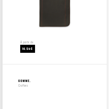
À partir de
16.54€
GOMME.
Crafters