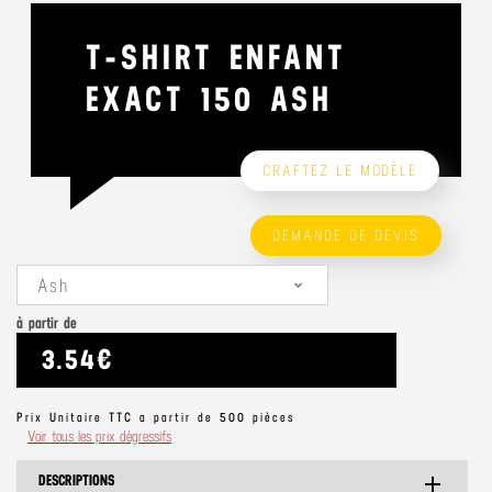
T-SHIRT ENFANT
EXACT 150 ASH
CRAFTEZ LE MODÈLE
DEMANDE DE DEVIS
Ash
à partir de
3.54€
Prix Unitaire TTC a partir de 500 pièces
Voir tous les prix dégressifs
DESCRIPTIONS
add