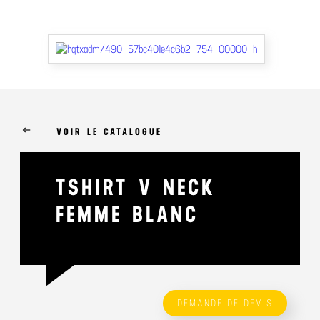
keyboard_backspace
VOIR LE CATALOGUE
TSHIRT V NECK
FEMME BLANC
DEMANDE DE DEVIS