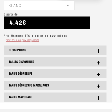
BLANC
à partir de
4.42€
Prix Unitaire TTC a partir de 500 pièces
Voir tous les prix dégressifs
DESCRIPTIONS
add
TAILLES DISPONIBLES
add
TARIFS DÉGRESSIFS
add
TARIFS DÉGRESSIFS MARQUAGES
add
TARIFS MARQUAGE
add