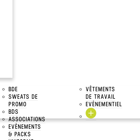
à partir de
18.54€
Prix Unitaire TTC a par
Voir tous les prix dégressifs
DESCRIPTIONS
TAILLES DISPONIBLES
BDE
VÊTEMENTS
SWEATS DE
DE TRAVAIL
TARIFS DÉGRESSIFS
PROMO
EVÉNEMENTIEL
BDS
TARIFS DÉGRESSIFS MAR
ASSOCIATIONS
EVÉNEMENTS
TARIFS MARQUAGE
& PACKS