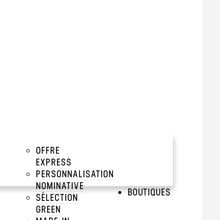
tir de 500 pièces
add
add
OFFRE
add
EXPRESS
PERSONNALISATION
QUAGES
add
NOMINATIVE
BOUTIQUES
SÉLECTION
add
GREEN