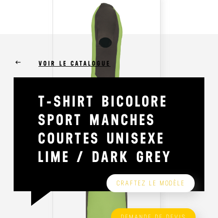
keyboard_backspace
VOIR LE CATALOGUE
T-SHIRT BICOLORE
SPORT MANCHES
COURTES UNISEXE
LIME / DARK GREY
CRAFTEZ LE MODÈLE
DEMANDE DE DEVIS