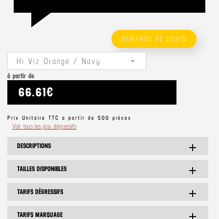
DEMANDE DE DEVIS
Hi Viz Orange / Navy
à partir de
66.61€
Prix Unitaire TTC a partir de 500 pièces
Voir tous les prix dégressifs
DESCRIPTIONS
add
TAILLES DISPONIBLES
add
TARIFS DÉGRESSIFS
add
TARIFS MARQUAGE
add