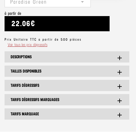
Paradise Green
à partir de
22.06€
Prix Unitaire TTC a partir de 500 pièces
Voir tous les prix dégressifs
DESCRIPTIONS
add
TAILLES DISPONIBLES
add
TARIFS DÉGRESSIFS
add
TARIFS DÉGRESSIFS MARQUAGES
add
TARIFS MARQUAGE
add