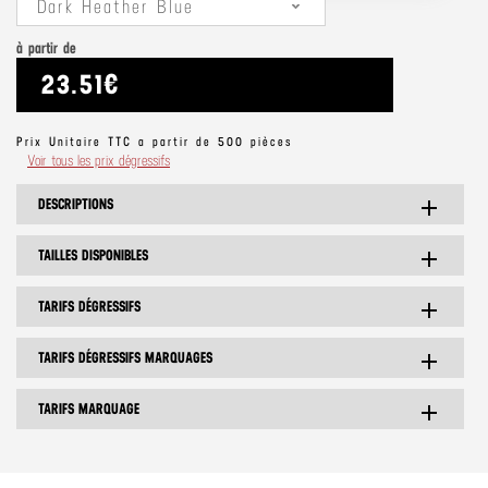
Dark Heather Blue
à partir de
23.51€
Prix Unitaire TTC a partir de 500 pièces
Voir tous les prix dégressifs
DESCRIPTIONS
add
TAILLES DISPONIBLES
add
TARIFS DÉGRESSIFS
add
TARIFS DÉGRESSIFS MARQUAGES
add
TARIFS MARQUAGE
add