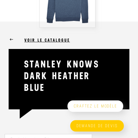
keyboard_backspace
VOIR LE CATALOGUE
STANLEY KNOWS
DARK HEATHER
BLUE
CRAFTEZ LE MODÈLE
DEMANDE DE DEVIS