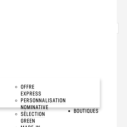
Blanc chin
à partir de
5.74€
Prix Unitaire TTC a partir de 500 pièces
Voir tous les prix dégressifs
DESCRIPTIONS
add
OFFRE
TAILLES DISPONIBLES
add
EXPRESS
PERSONNALISATION
TARIFS DÉGRESSIFS
add
NOMINATIVE
BOUTIQUES
SÉLECTION
TARIFS DÉGRESSIFS MARQUAGES
add
GREEN