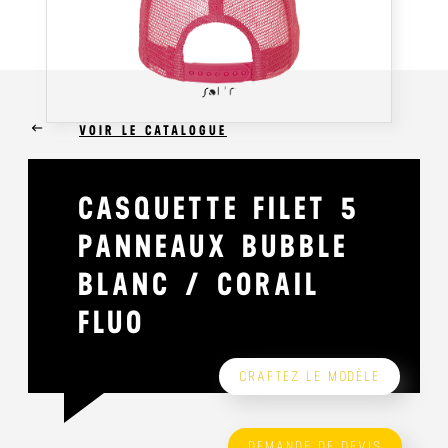
keyboard_backspace
VOIR LE CATALOGUE
CASQUETTE FILET 5
PANNEAUX BUBBLE
BLANC / CORAIL
FLUO
CRAFTEZ LE MODÈLE
DEMANDE DE DEVIS