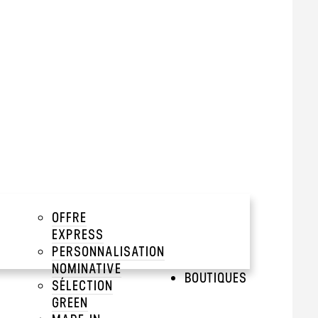
tir de 500 pièces
add
add
add
OFFRE
QUAGES
add
EXPRESS
PERSONNALISATION
add
NOMINATIVE
BOUTIQUES
SÉLECTION
GREEN