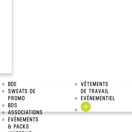
à partir de
4.87€
Prix Unitaire TTC a par
Voir tous les prix dégressifs
DESCRIPTIONS
TAILLES DISPONIBLES
TARIFS DÉGRESSIFS
BDE
VÊTEMENTS
SWEATS DE
DE TRAVAIL
TARIFS DÉGRESSIFS MAR
PROMO
EVÉNEMENTIEL
BDS
TARIFS MARQUAGE
ASSOCIATIONS
EVÉNEMENTS
& PACKS