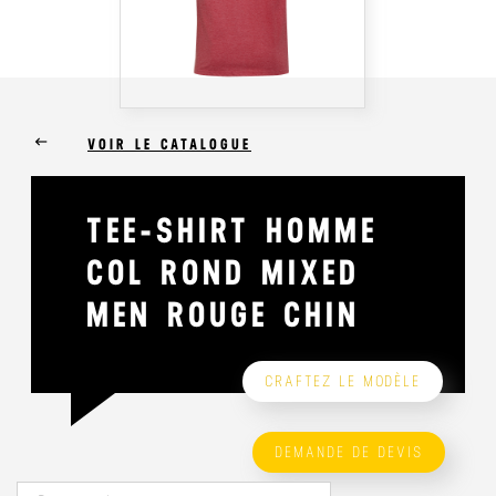
keyboard_backspace
VOIR LE CATALOGUE
TEE-SHIRT HOMME
COL ROND MIXED
MEN ROUGE CHIN
CRAFTEZ LE MODÈLE
DEMANDE DE DEVIS