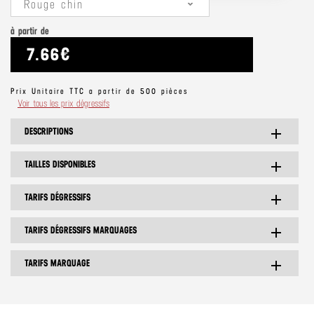
Rouge chin
à partir de
7.66€
Prix Unitaire TTC a partir de 500 pièces
Voir tous les prix dégressifs
DESCRIPTIONS
add
TAILLES DISPONIBLES
add
TARIFS DÉGRESSIFS
add
TARIFS DÉGRESSIFS MARQUAGES
add
TARIFS MARQUAGE
add