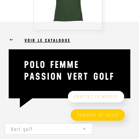
keyboard_backspace
VOIR LE CATALOGUE
POLO FEMME
PASSION VERT GOLF
CRAFTEZ LE MODÈLE
DEMANDE DE DEVIS
Vert golf