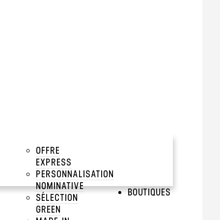
 marine
tir de 500 pièces
add
add
OFFRE
add
EXPRESS
PERSONNALISATION
QUAGES
add
NOMINATIVE
BOUTIQUES
SÉLECTION
add
GREEN