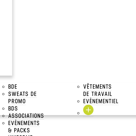
Citron / French
à partir de
17.59€
Prix Unitaire TTC a par
Voir tous les prix dégressifs
DESCRIPTIONS
TAILLES DISPONIBLES
BDE
VÊTEMENTS
SWEATS DE
DE TRAVAIL
TARIFS DÉGRESSIFS
PROMO
EVÉNEMENTIEL
BDS
TARIFS DÉGRESSIFS MAR
ASSOCIATIONS
EVÉNEMENTS
TARIFS MARQUAGE
& PACKS