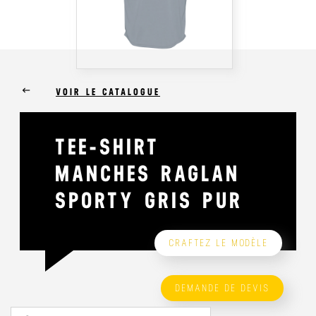
keyboard_backspace
VOIR LE CATALOGUE
TEE-SHIRT
MANCHES RAGLAN
SPORTY GRIS PUR
CRAFTEZ LE MODÈLE
DEMANDE DE DEVIS