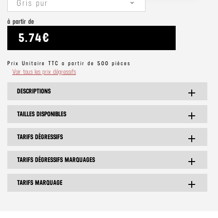
Gris pur
à partir de
5.74€
Prix Unitaire TTC a partir de 500 pièces
Voir tous les prix dégressifs
DESCRIPTIONS
add
TAILLES DISPONIBLES
add
TARIFS DÉGRESSIFS
add
TARIFS DÉGRESSIFS MARQUAGES
add
TARIFS MARQUAGE
add