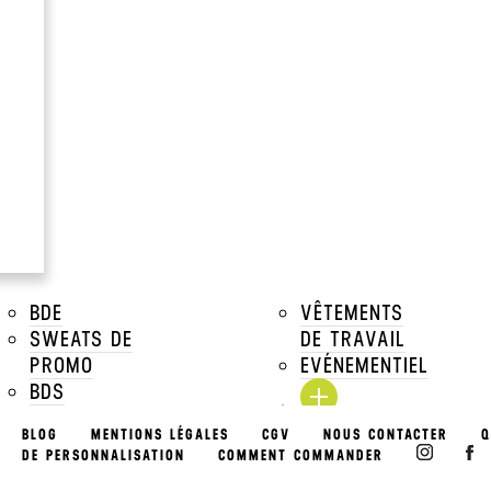
Safety Green
à partir de
13.35€
Prix Unitaire TTC a par
Voir tous les prix dégressifs
DESCRIPTIONS
TAILLES DISPONIBLES
BDE
VÊTEMENTS
TARIFS DÉGRESSIFS
SWEATS DE
DE TRAVAIL
PROMO
EVÉNEMENTIEL
TARIFS MARQUAGE
BDS
ASSOCIATIONS
BLOG
MENTIONS LÉGALES
CGV
NOUS CONTACTER
Q
EVÉNEMENTS
DE PERSONNALISATION
COMMENT COMMANDER
& PACKS