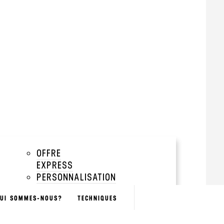
tir de 500 pièces
add
add
add
OFFRE
EXPRESS
add
PERSONNALISATION
NOMINATIVE
BOUTIQUES
UI SOMMES-NOUS?
TECHNIQUES
SÉLECTION
GREEN