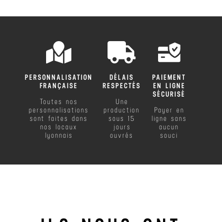
PERSONNALISATION
DÉLAIS
PAIEMENT
FRANÇAISE
RESPECTÉS
EN LIGNE
SÉCURISÉ
Toutes nos
Une
personnalisations
production
Payer en
sont faites dans
sous 15
ligne sans
nos locaux
jours
aucun
lyonnais
ouvrés
souci