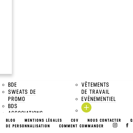
à partir de
3.49€
Prix Unitaire TTC a par
Voir tous les prix dégressifs
DESCRIPTIONS
TAILLES DISPONIBLES
TARIFS DÉGRESSIFS
BDE
VÊTEMENTS
SWEATS DE
DE TRAVAIL
TARIFS DÉGRESSIFS MAR
PROMO
EVÉNEMENTIEL
BDS
TARIFS MARQUAGE
ASSOCIATIONS
EVÉNEMENTS
BLOG
MENTIONS LÉGALES
CGV
NOUS CONTACTER
Q
DE PERSONNALISATION
COMMENT COMMANDER
& PACKS