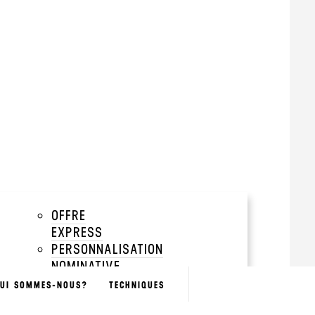
tir de 500 pièces
add
add
add
OFFRE
QUAGES
add
EXPRESS
PERSONNALISATION
add
NOMINATIVE
BOUTIQUES
SÉLECTION
UI SOMMES-NOUS?
TECHNIQUES
GREEN