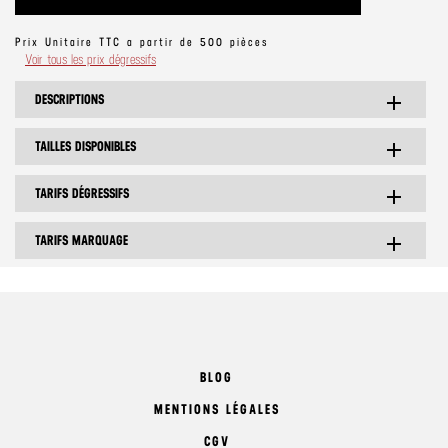
Prix Unitaire TTC a partir de 500 pièces
Voir tous les prix dégressifs
DESCRIPTIONS
add
TAILLES DISPONIBLES
add
TARIFS DÉGRESSIFS
add
TARIFS MARQUAGE
add
BLOG
MENTIONS LÉGALES
CGV