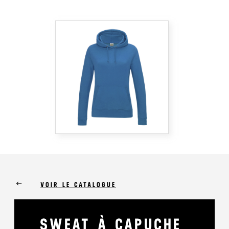
keyboard_backspace
VOIR LE CATALOGUE
SWEAT À CAPUCHE