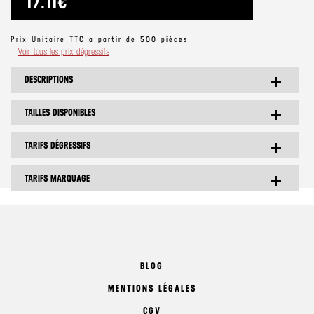
17.11€
Prix Unitaire TTC a partir de 500 pièces
Voir tous les prix dégressifs
DESCRIPTIONS
add
TAILLES DISPONIBLES
add
TARIFS DÉGRESSIFS
add
TARIFS MARQUAGE
add
BLOG
MENTIONS LÉGALES
CGV