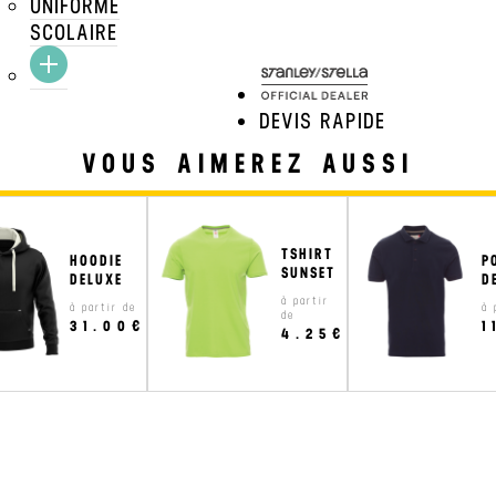
UNIFORME
TARIFS DÉGRESSIFS
SCOLAIRE
TARIFS MARQUAGE
DEVIS RAPIDE
VOUS AIMEREZ AUSSI
TSHIRT
HOODIE
P
SUNSET
DELUXE
D
à partir
à partir de
à 
de
31.00€
1
4.25€