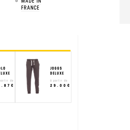
MADE IN
add
FRANCE
add
OLO
JOGGS
ELUXE
DELUXE
partir de
à partir de
1.87€
29.00€