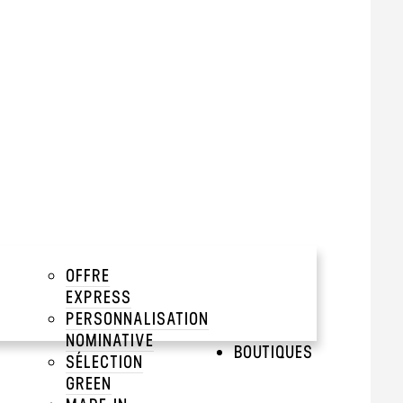
eat university,
Notre
e
, un style classique, un
ie basique pour les
es! Idéal pour une
rie!
OFFRE
tir de 500 pièces
EXPRESS
PERSONNALISATION
NOMINATIVE
add
BOUTIQUES
SÉLECTION
GREEN
add