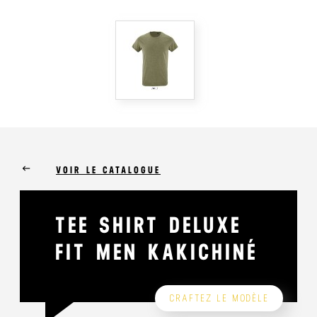
keyboard_backspace
VOIR LE CATALOGUE
TEE SHIRT DELUXE
FIT MEN KAKICHINÉ
CRAFTEZ LE MODÈLE