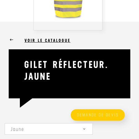
keyboard_backspace
VOIR LE CATALOGUE
GILET RÉFLECTEUR.
JAUNE
DEMANDE DE DEVIS
Jaune