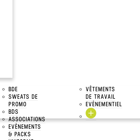
à partir de
0.77€
Prix Unitaire TTC a par
Voir tous les prix dégressifs
DESCRIPTIONS
TAILLES DISPONIBLES
TARIFS DÉGRESSIFS
BDE
VÊTEMENTS
SWEATS DE
DE TRAVAIL
TARIFS DÉGRESSIFS MAR
PROMO
EVÉNEMENTIEL
BDS
TARIFS MARQUAGE
ASSOCIATIONS
EVÉNEMENTS
& PACKS