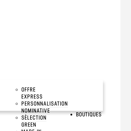
tir de 2000 pièces
add
add
add
OFFRE
QUAGES
add
EXPRESS
PERSONNALISATION
add
NOMINATIVE
BOUTIQUES
SÉLECTION
GREEN