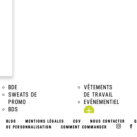
Navy / Slate G
à partir de
5.28€
Prix Unitaire TTC a par
Voir tous les prix dégressifs
DESCRIPTIONS
TAILLES DISPONIBLES
BDE
VÊTEMENTS
TARIFS DÉGRESSIFS
SWEATS DE
DE TRAVAIL
PROMO
EVÉNEMENTIEL
TARIFS MARQUAGE
BDS
ASSOCIATIONS
BLOG
MENTIONS LÉGALES
CGV
NOUS CONTACTER
Q
EVÉNEMENTS
DE PERSONNALISATION
COMMENT COMMANDER
& PACKS