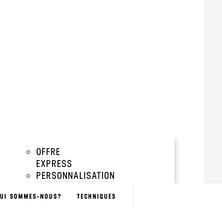
rey
tir de 500 pièces
add
add
add
OFFRE
EXPRESS
add
PERSONNALISATION
NOMINATIVE
BOUTIQUES
UI SOMMES-NOUS?
TECHNIQUES
SÉLECTION
GREEN