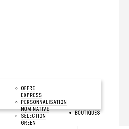
TIT MARQUAGE OFFERT
tir de 10000 pièces
add
add
add
OFFRE
QUAGES
add
EXPRESS
PERSONNALISATION
NOMINATIVE
BOUTIQUES
SÉLECTION
GREEN