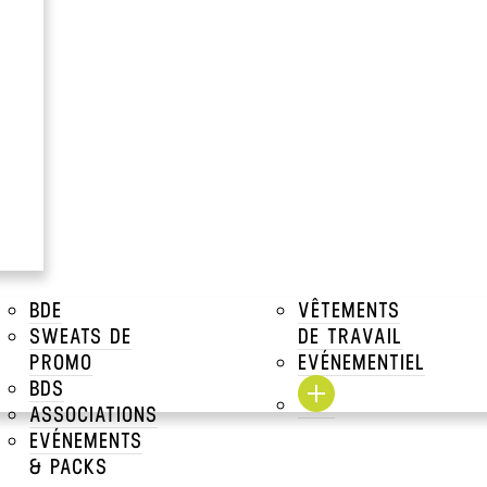
à partir de
1.35€
PE
Prix Unitaire TTC a par
Voir tous les prix dégressifs
DESCRIPTIONS
TAILLES DISPONIBLES
TARIFS DÉGRESSIFS
BDE
VÊTEMENTS
SWEATS DE
DE TRAVAIL
TARIFS DÉGRESSIFS MAR
PROMO
EVÉNEMENTIEL
BDS
ASSOCIATIONS
EVÉNEMENTS
& PACKS