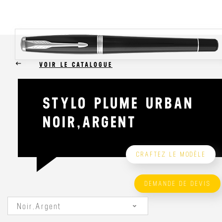
keyboard_backspace
VOIR LE CATALOGUE
STYLO PLUME URBAN
NOIR,ARGENT
CRAFTEZ LE MODÈLE
DEMANDE DE DEVIS
Noir,Argent