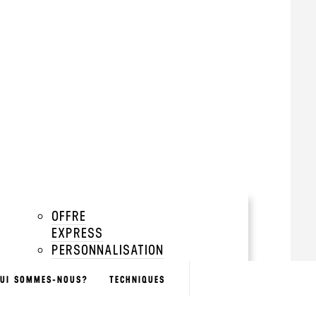
tir de 200 pièces
add
add
add
OFFRE
EXPRESS
add
PERSONNALISATION
NOMINATIVE
BOUTIQUES
UI SOMMES-NOUS?
TECHNIQUES
SÉLECTION
GREEN