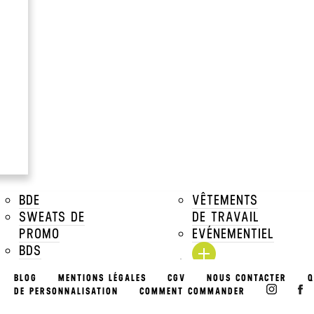
Dark Grey
à partir de
18.82€
Prix Unitaire TTC a par
Voir tous les prix dégressifs
DESCRIPTIONS
TAILLES DISPONIBLES
BDE
VÊTEMENTS
TARIFS DÉGRESSIFS
SWEATS DE
DE TRAVAIL
PROMO
EVÉNEMENTIEL
TARIFS MARQUAGE
BDS
ASSOCIATIONS
BLOG
MENTIONS LÉGALES
CGV
NOUS CONTACTER
Q
EVÉNEMENTS
DE PERSONNALISATION
COMMENT COMMANDER
& PACKS