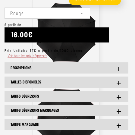
Rouge
à partir de
16.00€
Prix Unitaire TTC a partir de 1000 pièces
Voir tous les prix dégressifs
DESCRIPTIONS
add
TAILLES DISPONIBLES
add
TARIFS DÉGRESSIFS
add
TARIFS DÉGRESSIFS MARQUAGES
add
TARIFS MARQUAGE
add