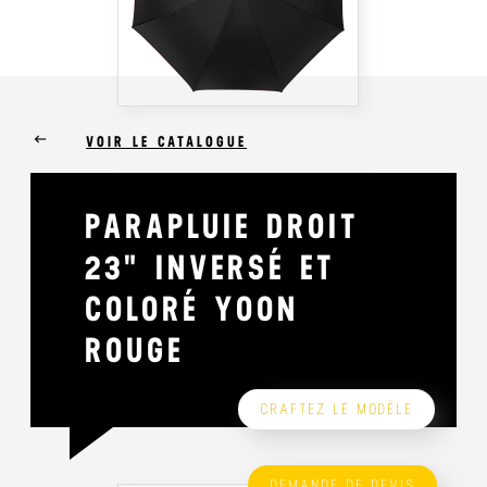
keyboard_backspace
VOIR LE CATALOGUE
PARAPLUIE DROIT
23" INVERSÉ ET
COLORÉ YOON
ROUGE
CRAFTEZ LE MODÈLE
DEMANDE DE DEVIS