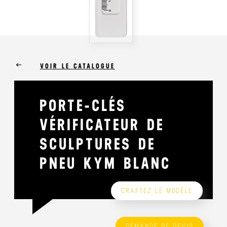
keyboard_backspace
VOIR LE CATALOGUE
PORTE-CLÉS
VÉRIFICATEUR DE
SCULPTURES DE
PNEU KYM BLANC
CRAFTEZ LE MODÈLE
DEMANDE DE DEVIS