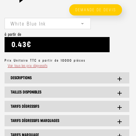
DEMANDE DE DEVIS
White Blue Ink
à partir de
0.43€
Prix Unitaire TTC a partir de 10000 pièces
Voir tous les prix dégressifs
DESCRIPTIONS
add
TAILLES DISPONIBLES
add
TARIFS DÉGRESSIFS
add
TARIFS DÉGRESSIFS MARQUAGES
add
TARIFS MARQUAGE
add