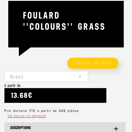
FOULARD
''COLOURS'' GRASS
DEMANDE DE DEVIS
Grass
à partir de
13.68€
Prix Unitaire TTC a partir de 500 pièces
Voir tous les prix dégressifs
DESCRIPTIONS
add