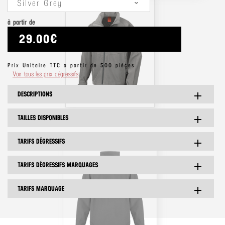
Silver Grey
à partir de
29.00€
Prix Unitaire TTC a partir de 500 pièces
Voir tous les prix dégressifs
DESCRIPTIONS
add
TAILLES DISPONIBLES
add
TARIFS DÉGRESSIFS
add
TARIFS DÉGRESSIFS MARQUAGES
add
TARIFS MARQUAGE
add