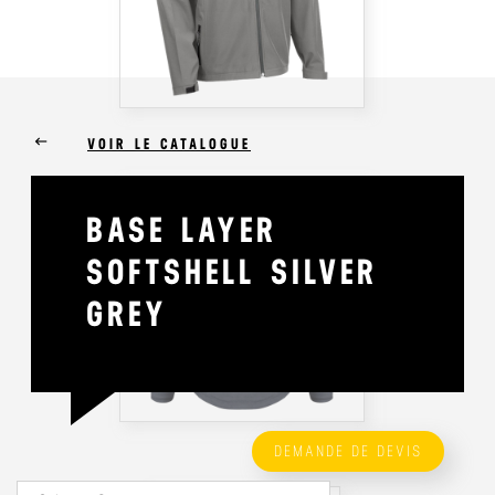
keyboard_backspace
VOIR LE CATALOGUE
BASE LAYER
SOFTSHELL SILVER
GREY
DEMANDE DE DEVIS