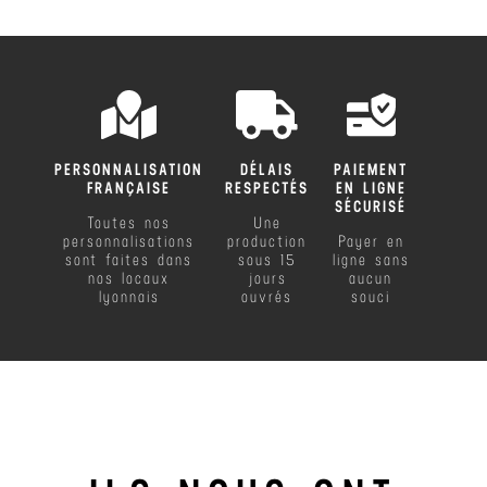
PERSONNALISATION
DÉLAIS
PAIEMENT
FRANÇAISE
RESPECTÉS
EN LIGNE
SÉCURISÉ
Toutes nos
Une
personnalisations
production
Payer en
sont faites dans
sous 15
ligne sans
nos locaux
jours
aucun
lyonnais
ouvrés
souci