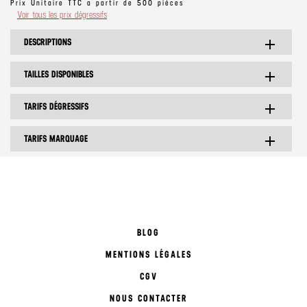
Prix Unitaire TTC a partir de 500 pièces
Voir tous les prix dégressifs
DESCRIPTIONS
add
TAILLES DISPONIBLES
add
TARIFS DÉGRESSIFS
add
TARIFS MARQUAGE
add
BLOG
MENTIONS LÉGALES
CGV
NOUS CONTACTER