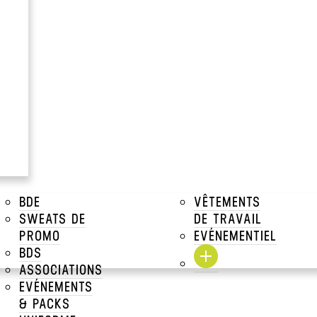
à partir de
23.40€
Prix Unitaire TTC a par
Voir tous les prix dégressifs
DESCRIPTIONS
TAILLES DISPONIBLES
TARIFS DÉGRESSIFS
BDE
VÊTEMENTS
SWEATS DE
DE TRAVAIL
TARIFS DÉGRESSIFS MAR
PROMO
EVÉNEMENTIEL
BDS
TARIFS MARQUAGE
ASSOCIATIONS
EVÉNEMENTS
& PACKS