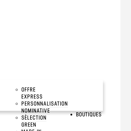
tir de 500 pièces
add
add
add
OFFRE
QUAGES
add
EXPRESS
PERSONNALISATION
add
NOMINATIVE
BOUTIQUES
SÉLECTION
GREEN