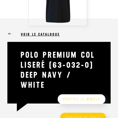
keyboard_backspace
VOIR LE CATALOGUE
POLO PREMIUM COL
LISERÉ (63-032-0)
DEEP NAVY /
WHITE
CRAFTEZ LE MODÈLE
DEMANDE DE DEVIS