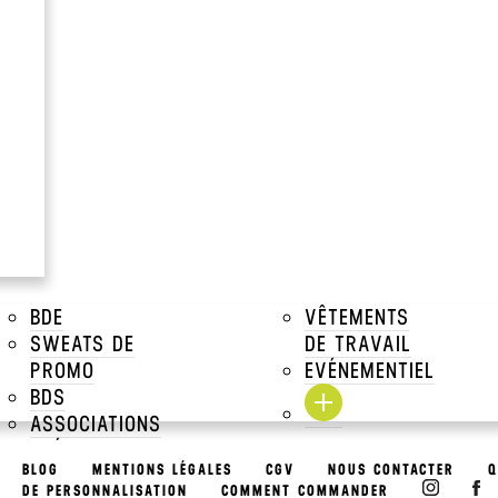
à partir de
10.89€
Prix Unitaire TTC a par
Voir tous les prix dégressifs
DESCRIPTIONS
TAILLES DISPONIBLES
TARIFS DÉGRESSIFS
BDE
VÊTEMENTS
SWEATS DE
DE TRAVAIL
TARIFS MARQUAGE
PROMO
EVÉNEMENTIEL
BDS
ASSOCIATIONS
EVÉNEMENTS
BLOG
MENTIONS LÉGALES
CGV
NOUS CONTACTER
Q
& PACKS
DE PERSONNALISATION
COMMENT COMMANDER