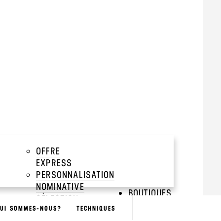
tir de 100 pièces
add
add
add
OFFRE
add
EXPRESS
PERSONNALISATION
NOMINATIVE
BOUTIQUES
SÉLECTION
GREEN
UI SOMMES-NOUS?
TECHNIQUES