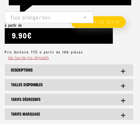
fluo orange/noir
DEMANDE DE DEVIS
à partir de
9.90€
Prix Unitaire TTC a partir de 100 pièces
Voir tous les prix dégressifs
DESCRIPTIONS
add
TAILLES DISPONIBLES
add
TARIFS DÉGRESSIFS
add
TARIFS MARQUAGE
add