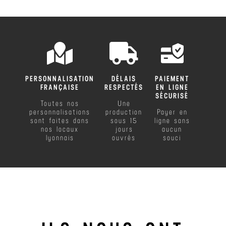
PERSONNALISATION
DÉLAIS
PAIEMENT
FRANÇAISE
RESPECTÉS
EN LIGNE
SÉCURISÉ
Toutes nos
Une
personnalisations
production
Payer en
sont faites dans
sous 15
ligne sans
nos locaux
jours
aucun
lyonnais
ouvrés
souci