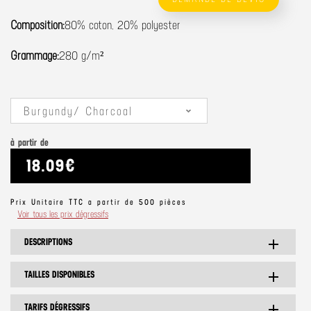
Composition:
80% coton, 20% polyester
Grammage:
280 g/m²
Burgundy/ Charcoal
à partir de
18.09€
Prix Unitaire TTC a partir de 500 pièces
Voir tous les prix dégressifs
DESCRIPTIONS
add
TAILLES DISPONIBLES
add
TARIFS DÉGRESSIFS
add