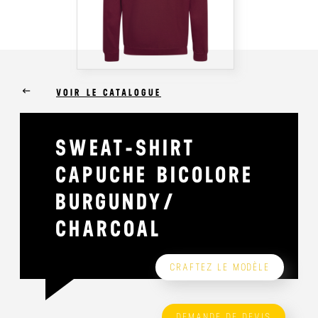
keyboard_backspace
VOIR LE CATALOGUE
SWEAT-SHIRT
CAPUCHE BICOLORE
BURGUNDY/
CHARCOAL
CRAFTEZ LE MODÈLE
DEMANDE DE DEVIS