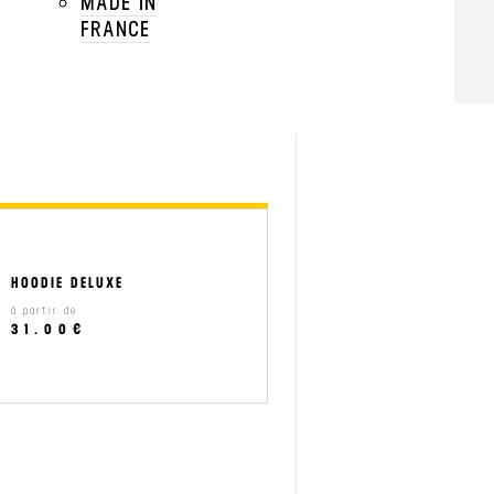
MADE IN
FRANCE
QUAGES
add
HOODIE DELUXE
à partir de
31.00€