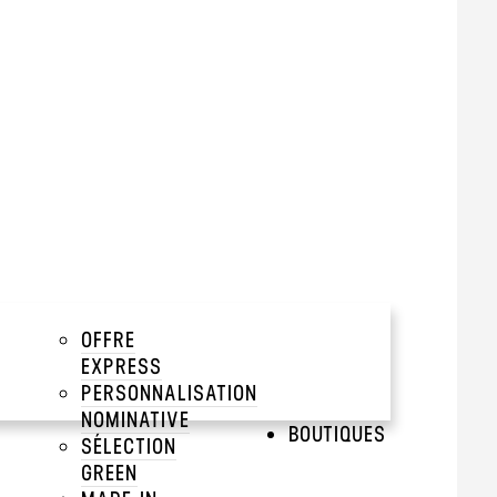
 20% polyester
ite
tir de 500 pièces
OFFRE
EXPRESS
add
PERSONNALISATION
NOMINATIVE
add
BOUTIQUES
SÉLECTION
GREEN
add