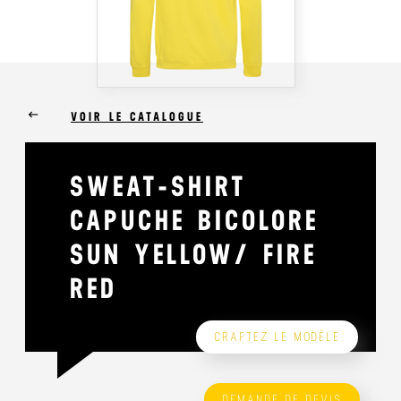
keyboard_backspace
VOIR LE CATALOGUE
SWEAT-SHIRT
CAPUCHE BICOLORE
SUN YELLOW/ FIRE
RED
CRAFTEZ LE MODÈLE
DEMANDE DE DEVIS