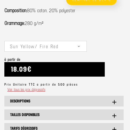
Composition:
80% coton, 20% polyester
Grammage:
280 g/m²
Sun Yellow/ Fire Red
à partir de
18.09€
Prix Unitaire TTC a partir de 500 pièces
Voir tous les prix dégressifs
DESCRIPTIONS
add
TAILLES DISPONIBLES
add
TARIFS DÉGRESSIFS
add