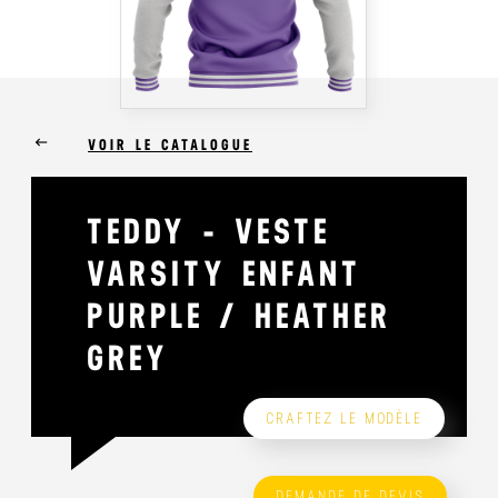
keyboard_backspace
VOIR LE CATALOGUE
TEDDY - VESTE
VARSITY ENFANT
PURPLE / HEATHER
GREY
CRAFTEZ LE MODÈLE
DEMANDE DE DEVIS