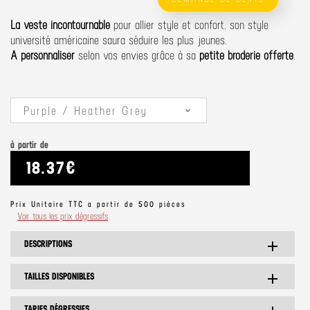
La veste incontournable
pour allier style et confort, son style
université américaine saura séduire les plus jeunes.
A personnaliser
selon vos envies grâce à sa
petite broderie offerte
.
Purple / Heather Grey
à partir de
18.37€
Prix Unitaire TTC a partir de 500 pièces
Voir tous les prix dégressifs
DESCRIPTIONS
add
TAILLES DISPONIBLES
add
TARIFS DÉGRESSIFS