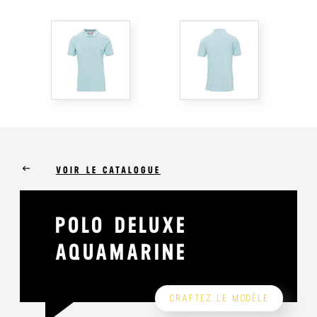
keyboard_backspace
VOIR LE CATALOGUE
POLO DELUXE
AQUAMARINE
CRAFTEZ LE MODÈLE