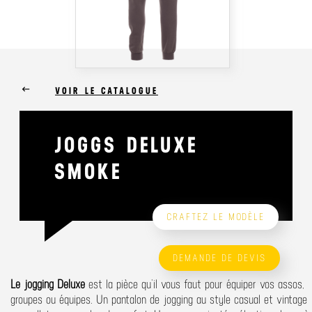
keyboard_backspace
VOIR LE CATALOGUE
JOGGS DELUXE
SMOKE
CRAFTEZ LE MODÈLE
DEMANDE DE DEVIS
Le jogging Deluxe
est la pièce qu’il vous faut pour équiper vos assos,
groupes ou équipes. Un pantalon de jogging au style casual et vintage