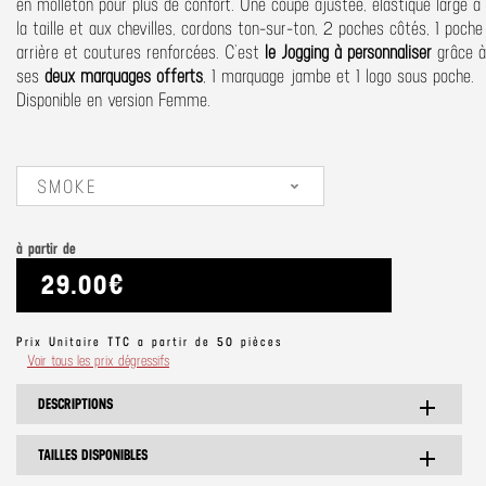
en molleton pour plus de confort. Une coupe ajustée, élastique large à
la taille et aux chevilles, cordons ton-sur-ton, 2 poches côtés, 1 poche
arrière et coutures renforcées. C’est
le Jogging à personnaliser
grâce à
ses
deux marquages offerts
, 1 marquage jambe et 1 logo sous poche.
Disponible en version Femme.
SMOKE
à partir de
29.00€
Prix Unitaire TTC a partir de 50 pièces
Voir tous les prix dégressifs
DESCRIPTIONS
add
TAILLES DISPONIBLES
add