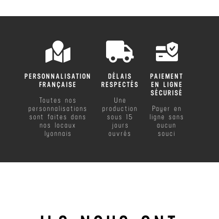
PERSONNALISATION
DÉLAIS
PAIEMENT
FRANÇAISE
RESPECTÉS
EN LIGNE
SÉCURISÉ
Toutes nos
Une
personnalisations
production
Payer en
sont faites dans
sous 15
ligne sans
nos locaux
jours
aucun
lyonnais
ouvrés
souci