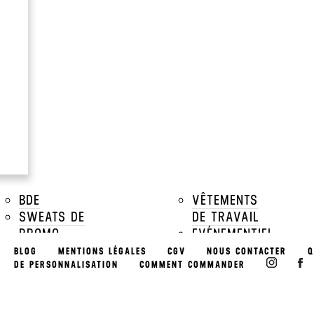
à partir de
13.51€
Prix Unitaire TTC a par
Voir tous les prix dégressifs
DESCRIPTIONS
TAILLES DISPONIBLES
TARIFS DÉGRESSIFS
BDE
VÊTEMENTS
TARIFS MARQUAGE
SWEATS DE
DE TRAVAIL
PROMO
EVÉNEMENTIEL
BDS
BLOG
MENTIONS LÉGALES
CGV
NOUS CONTACTER
Q
ASSOCIATIONS
DE PERSONNALISATION
COMMENT COMMANDER
EVÉNEMENTS
& PACKS